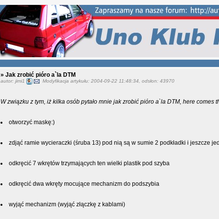
» Jak zrobić pióro a`la DTM
autor: jimi1
Modyfikacja artykułu: 2004-09-22 11:48:34, odsłon: 43970
W związku z tym, iż kilka osób pytało mnie jak zrobić pióro a`la DTM, here comes t
otworzyć maskę:)
zdjąć ramie wycieraczki (śruba 13) pod nią są w sumie 2 podkładki i jeszcze je
odkręcić 7 wkrętów trzymających ten wielki plastik pod szyba
odkręcić dwa wkręty mocujące mechanizm do podszybia
wyjąć mechanizm (wyjąć złączkę z kablami)