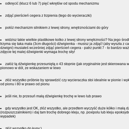
odkręcić (klucz 6 lub 7) pięć wkrętów od spodu mechanizmu
zdjąć pierścień cegera z trzpienia (tego do wycieraczki)
połóż mechanizm silnikiem z lewej strony, wnętrznościami do góry
widzisz takie wielkie plastikowe kolko z lewej strony wnętrzności? Na jego środ
trzyma się taka mała (3cm długości) dźwigienka - musisz ja zdjąć! (aby wyszła z
dzwigni) musiałeś wcześniej zdjąć pierścień cegera - patrz punkt 7 - to bardzo waż
zdjęcie tej malej dźwigienki wymaga trochę siły!
załóż tą dźwigienkę przesuniętą o 43 stopnie (jak oryginalnie jest skierowana w
pionowo w dół, ze wskazaniem w lewo
złóż wszystko próbnie by sprawdzić czy wycieraczka stoi idealnie w pionie i w
od pionu i 80 w prawo od pionu
jeśli nie, to przesuń małą dźwigienkę trochę w lewo lub prawo
gdy wszystko jest OK, złóż wszystko, ale przedtem wyczyść duże kółko i małą 
(rozpuszczalnikiem) i daj tam trochę dobrego kleju, np. poxipolu lub kleju epoksy
wypadek)
złóż wszystko do kupy:)