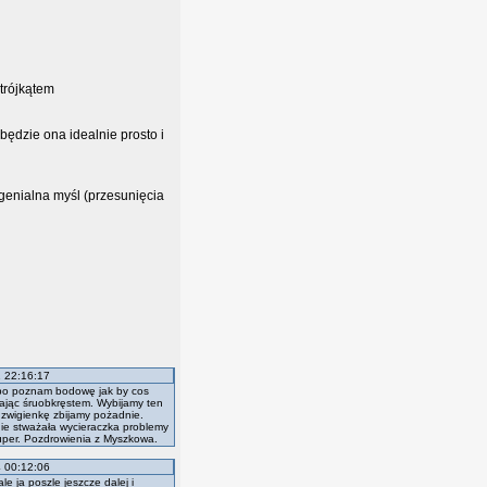
trójkątem
 będzie ona idealnie prosto i
enialna myśl (przesunięcia
 22:16:17
 bo poznam bodowę jak by cos
żając śruobkręstem. Wybijamy ten
dzwigienkę zbijamy pożadnie.
nie stważała wycieraczka problemy
uper. Pozdrowienia z Myszkowa.
 00:12:06
e ja poszle jeszcze dalej i