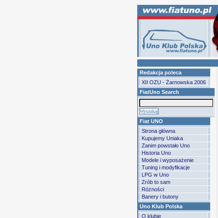
Redakcja poleca
XII OZU - Żarnowska 2006
FiatUno Search
Fiat UNO
Strona główna
Kupujemy Uniaka
Zanim powstało Uno
Historia Uno
Modele i wyposażenie
Tuning i modyfikacje
LPG w Uno
Zrób to sam
Różności
Banery i butony
Uno Klub Polska
O klubie