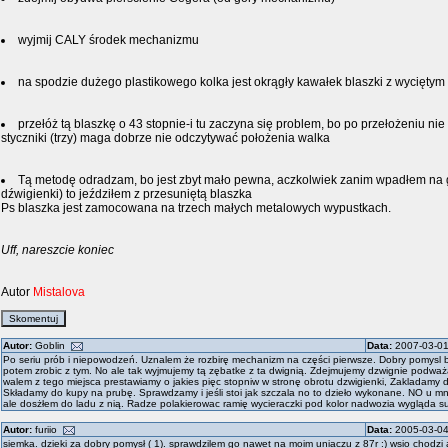
wyjmij CALY środek mechanizmu
na spodzie dużego plastikowego kolka jest okrągły kawałek blaszki z wyciętym 
przełóż tą blaszkę o 43 stopnie-i tu zaczyna się problem, bo po przełożeniu nie
styczniki (trzy) maga dobrze nie odczytywać położenia walka
Tą metodę odradzam, bo jest zbyt mało pewna, aczkolwiek zanim wpadłem na g
dźwigienki) to jeździłem z przesuniętą blaszka
Ps blaszka jest zamocowana na trzech małych metalowych wypustkach.
Uff, nareszcie koniec
Autor
Mistalova
Autor:
Goblin
Data:
2007-03-01
Po seriu prób i niepowodzeń. Uznalem że rozbirę mechanizm na części pierwsze. Dobry pomysl
potem zrobic z tym. No ale tak wyjmujemy tą zębatke z ta dwignią. Zdejmujemy dzwignie podwa
walem z tego miejsca prestawiamy o jakies pięc stopniw w stronę obrotu dzwigienki, Zakladamy 
Składamy do kupy na prubę. Sprawdzamy i jeśli stoi jak szczala no to dzieło wykonane. NO u m
ale dosżłem do ladu z nią. Radze polakierowac ramię wycieraczki pod kolor nadwozia wygląda s
Autor:
furiio
Data:
2005-03-04
siemka. dzieki za dobry pomysł ( 1). sprawdzilem go nawet na moim uniaczu z 87r :) wsio chodzi al