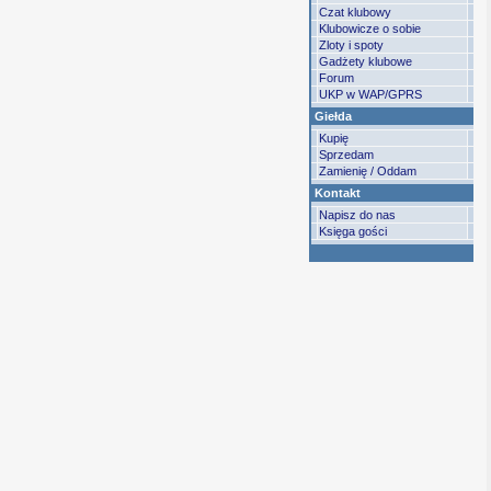
Czat klubowy
Klubowicze o sobie
Zloty i spoty
Gadżety klubowe
Forum
UKP w WAP/GPRS
Giełda
Kupię
Sprzedam
Zamienię / Oddam
Kontakt
Napisz do nas
Księga gości