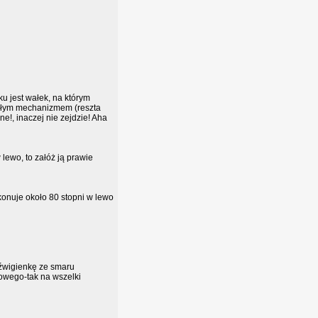
ku jest wałek, na którym
 całym mechanizmem (reszta
ne!, inaczej nie zejdzie! Aha
 lewo, to załóż ją prawie
ykonuje około 80 stopni w lewo
dźwigienkę ze smaru
dowego-tak na wszelki