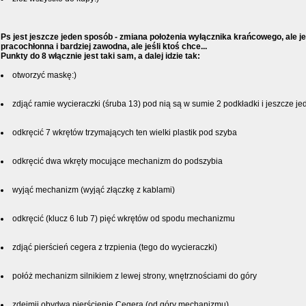
Ps jest jeszcze jeden sposób - zmiana położenia wyłącznika krańcowego, ale je
pracochłonna i bardziej zawodna, ale jeśli ktoś chce...
Punkty do 8 włącznie jest taki sam, a dalej idzie tak:
otworzyć maskę:)
zdjąć ramie wycieraczki (śruba 13) pod nią są w sumie 2 podkładki i jeszcze je
odkręcić 7 wkrętów trzymających ten wielki plastik pod szyba
odkręcić dwa wkręty mocujące mechanizm do podszybia
wyjąć mechanizm (wyjąć złączkę z kablami)
odkręcić (klucz 6 lub 7) pięć wkrętów od spodu mechanizmu
zdjąć pierścień cegera z trzpienia (tego do wycieraczki)
połóż mechanizm silnikiem z lewej strony, wnętrznościami do góry
zdejmij obydwa pierścienie Cegera (od góry mechanizmu)