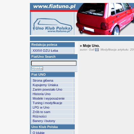
Redakcja poleca
» Moje Uno.
autor: Gall
Modyfikacja artykułu: 2
XXXVI OZU Łeba
FiatUno Search
Fiat UNO
Strona główna
Kupujemy Uniaka
Zanim powstało Uno
Historia Uno
Modele i wyposażenie
Tuning i modyfikacje
LPG w Uno
Zrób to sam
Różności
Banery i butony
Uno Klub Polska
O klubie