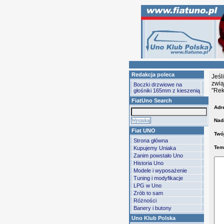
Redakcja poleca
Jeśl
zwią
Boczki drzwiowe na
"Rek
głośniki 165mm z kieszenią
FiatUno Search
Adre
Nad
Fiat UNO
Twój
Strona główna
Tem
Kupujemy Uniaka
Zanim powstało Uno
Historia Uno
Modele i wyposażenie
Tuning i modyfikacje
LPG w Uno
Zrób to sam
Różności
Banery i butony
Uno Klub Polska