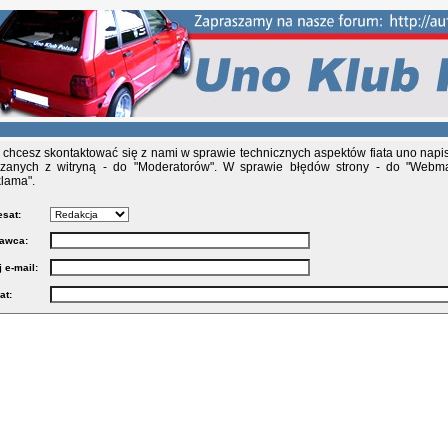
i chcesz skontaktować się z nami w sprawie technicznych aspektów fiata uno napis
zanych z witryną - do "Moderatorów". W sprawie błędów strony - do "Webma
lama".
sat:
awca:
 e-mail:
at: