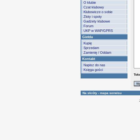
O klubie
Czat klubowy
Klubowicze o sobie
Zloty i spoty
Gadżety klubowe
Forum
UKP w WAP/GPRS
Giełda
Kupię
Sprzedam
Zamienię / Oddam
Kontakt
Napisz do nas
Księga gości
Tok
Na skróty - mapa serwisu