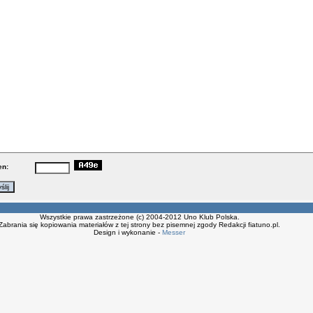
en:
Wszystkie prawa zastrzeżone (c) 2004-2012 Uno Klub Polska.
Zabrania się kopiowania materiałów z tej strony bez pisemnej zgody Redakcji fiatuno.pl.
Design i wykonanie -
Messer