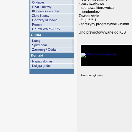
O klubie
- pasy szelkowe
Czat klubowy
- sportowa kierownica
Klubowicze o sobie
- obrotomierz
Zloty i spoty
Zawieszenie
- felgi 5,5 J
Gadżety klubowe
- sprężyny progresywne -35mm
Forum
UKP w WAP/GPRS
Uno przygotowywane do KJS
Giełda
Kupię
Sprzedam
Zamienię / Oddam
Kontakt
Napisz do nas
Księga gości
Uno bez głowicy