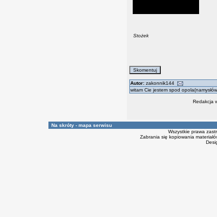
Stożek
Autor:
zakonnik144
witam Cie jestem spod opola(namysłów
Redakcja w
Na skróty - mapa serwisu
Wszystkie prawa zast
Zabrania się kopiowania materiałów
Desi