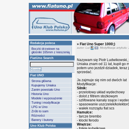
Redakcja poleca
» Fiat Uno Super 1000;)
autor: Lui
Modyfikacja artykułu:
Boczki drzwiowe na
głośniki 165mm z kieszenią
FiatUno Search
Nazywam się Piotr Ludwikowski, j
Uniaka znam od 11 lat, kupił go 
potem uno jezdził dziadek, teraz 
sprzedać.
Fiat UNO
Ja zajmuje się nim od dwóch lat
Strona główna
Modyfikacje:
Kupujemy Uniaka
Silnik:
Zanim powstało Uno
- przelotowy układ wydechowy
Historia Uno
- dolot z filtrem stożkowym
Modele i wyposażenie
- szlifowane kanały ssące i wyd
Tuning i modyfikacje
- spasowanie uszczelek/kolekt
LPG w Uno
- wałek rozrządu fiat scs
Zrób to sam
Hamulce:
Różności
- tarcze brembo
Banery i butony
- klocki ferodo
Wnętrze:
Uno Klub Polska
- fotele kubełkowe