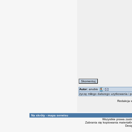
Autor:
anubis
życzę miłego dalszego uzytkowania i 
Redakcja w
Na skróty - mapa serwisu
Wszystkie prawa zast
Zabrania się kopiowania materiałów
Desi