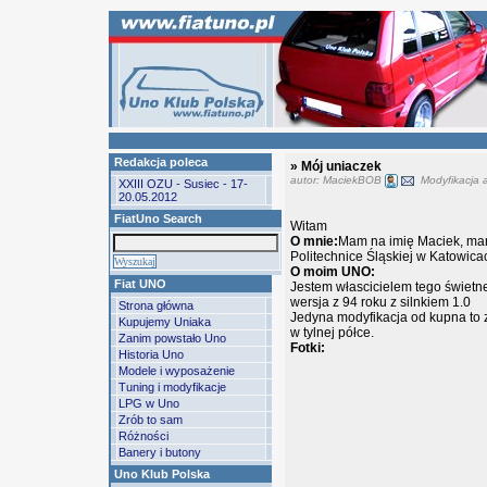
Redakcja poleca
» Mój uniaczek
autor: MaciekBOB
Modyfikacja a
XXIII OZU - Susiec - 17-
20.05.2012
FiatUno Search
Witam
O mnie:
Mam na imię Maciek, mam 
Politechnice Śląskiej w Katowica
O moim UNO:
Fiat UNO
Jestem włascicielem tego świetne
wersja z 94 roku z silnkiem 1.0
Strona główna
Jedyna modyfikacja od kupna to 
Kupujemy Uniaka
w tylnej półce.
Zanim powstało Uno
Fotki:
Historia Uno
Modele i wyposażenie
Tuning i modyfikacje
LPG w Uno
Zrób to sam
Różności
Banery i butony
Uno Klub Polska