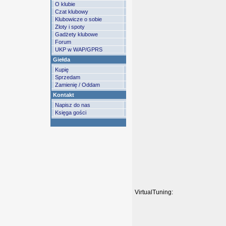
O klubie
Czat klubowy
Klubowicze o sobie
Zloty i spoty
Gadżety klubowe
Forum
UKP w WAP/GPRS
Giełda
Kupię
Sprzedam
Zamienię / Oddam
Kontakt
Napisz do nas
Księga gości
VirtualTuning: