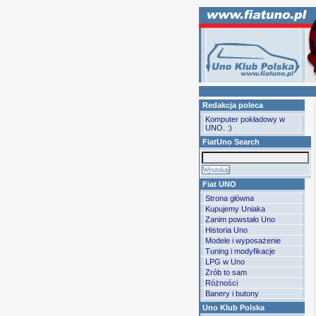
Redakcja poleca
Komputer pokładowy w
UNO. :)
FiatUno Search
Fiat UNO
Strona główna
Kupujemy Uniaka
Zanim powstało Uno
Historia Uno
Modele i wyposażenie
Tuning i modyfikacje
LPG w Uno
Zrób to sam
Różności
Banery i butony
Uno Klub Polska