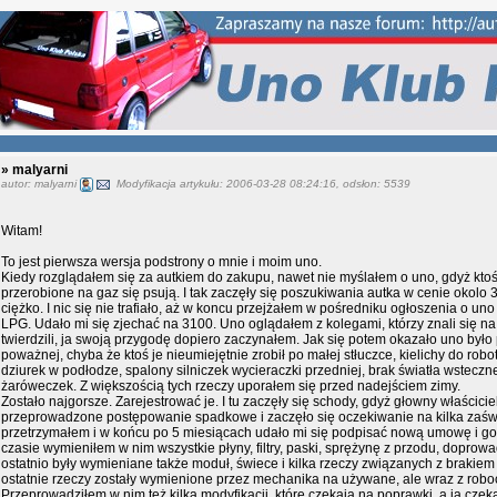
» malyarni
autor: malyarni
Modyfikacja artykułu: 2006-03-28 08:24:16, odsłon: 5539
Witam!
To jest pierwsza wersja podstrony o mnie i moim uno.
Kiedy rozglądałem się za autkiem do zakupu, nawet nie myślałem o uno, gdyż ktoś
przerobione na gaz się psują. I tak zaczęły się poszukiwania autka w cenie okol
ciężko. I nic się nie trafiało, aż w koncu przejżałem w pośredniku ogłoszenia o uno i
LPG. Udało mi się zjechać na 3100. Uno oglądałem z kolegami, którzy znali się na
twierdzili, ja swoją przygodę dopiero zaczynałem. Jak się potem okazało uno było
poważnej, chyba że ktoś je nieumiejętnie zrobił po małej stłuczce, kielichy do robo
dziurek w podłodze, spalony silniczek wycieraczki przedniej, brak światła wsteczn
żaróweczek. Z większością tych rzeczy uporałem się przed nadejściem zimy.
Zostało najgorsze. Zarejestrować je. I tu zaczęły się schody, gdyż głowny właściciel
przeprowadzone postępowanie spadkowe i zaczęło się oczekiwanie na kilka zaświ
przetrzymałem i w końcu po 5 miesiącach udało mi się podpisać nową umowę i go
czasie wymieniłem w nim wszystkie płyny, filtry, paski, sprężynę z przodu, dopro
ostatnio były wymieniane także moduł, świece i kilka rzeczy związanych z brakiem
ostatnie rzeczy zostały wymienione przez mechanika na używane, ale wraz z roboc
Przeprowadziłem w nim też kilka modyfikacji, które czekają na poprawki, a ja czek