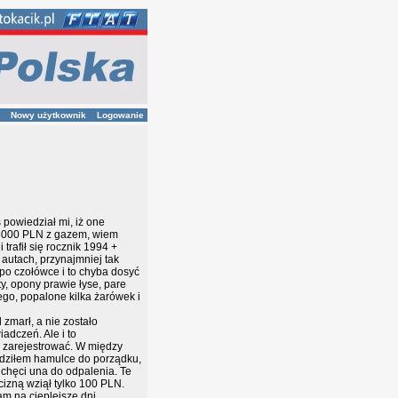
Nowy użytkownik
Logowanie
 powiedział mi, iż one
o 3000 PLN z gazem, wiem
 trafił się rocznik 1994 +
 autach, przynajmniej tak
 po czołówce i to chyba dosyć
ty, opony prawie łyse, pare
ego, popalone kilka żarówek i
 zmarł, a nie zostało
adczeń. Ale i to
 zarejestrować. W między
wadziłem hamulce do porządku,
 chęci una do odpalenia. Te
izną wziął tylko 100 PLN.
am na cieplejsze dni.