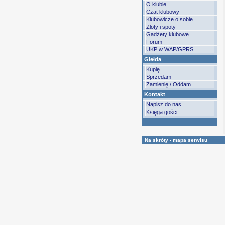
O klubie
Czat klubowy
Klubowicze o sobie
Zloty i spoty
Gadżety klubowe
Forum
UKP w WAP/GPRS
Giełda
Kupię
Sprzedam
Zamienię / Oddam
Kontakt
Napisz do nas
Księga gości
Na skróty - mapa serwisu