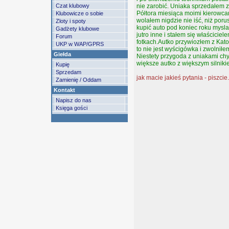
Czat klubowy
nie zarobić. Uniaka sprzedałem 
Półtora miesiąca moimi kierowcam
Klubowicze o sobie
wolałem nigdzie nie iść, niż po
Zloty i spoty
kupić auto pod koniec roku myslał
Gadżety klubowe
jutro inne i stałem się właścicie
Forum
fotkach.Autko przywiozłem z Kat
UKP w WAP/GPRS
to nie jest wyścigówka i zwolnił
Giełda
Niestety przygoda z uniakami chy
większe autko z większym silnikie
Kupię
Sprzedam
jak macie jakieś pytania - piszcie.
Zamienię / Oddam
Kontakt
Napisz do nas
Księga gości