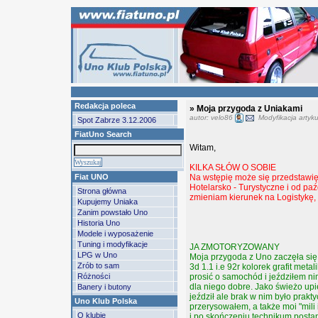
Redakcja poleca
» Moja przygoda z Uniakami
autor: velo86
Modyfikacja artyku
Spot Zabrze 3.12.2006
FiatUno Search
Witam,
KILKA SŁÓW O SOBIE
Fiat UNO
Na wstępię może się przedstawi
Hotelarsko - Turystyczne i od paź
Strona główna
zmieniam kierunek na Logistykę, 
Kupujemy Uniaka
Zanim powstało Uno
Historia Uno
Modele i wyposażenie
Tuning i modyfikacje
JA ZMOTORYZOWANY
LPG w Uno
Moja przygoda z Uno zaczęła się 
Zrób to sam
3d 1.1 i.e 92r kolorek grafit met
Różności
prosić o samochód i jeździłem ni
dla niego dobre. Jako świeżo up
Banery i butony
jeździł ale brak w nim było prak
Uno Klub Polska
przerysowałem, a także moi "mili 
O klubie
i po skończeniu technikum posta