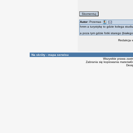
Autor:
Przemas
hmm a turystykę to gdzie kolega studiu
a poza tym gdzie fotki starego (białeg
Redakcja w
Na skróty - mapa serwisu
Wszystkie prawa zast
Zabrania się kopiowania materiałów
Desi