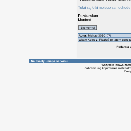
Tutaj są fotki mojego samochodu i
Pozdrawiam
Manfred
Autor:
Michael3010
Witam Kolegę! Pisałeś ze latem spędz
Redakcja w
Na skróty - mapa serwisu
Wszystkie prawa zast
Zabrania się kopiowania materiałów
Desi