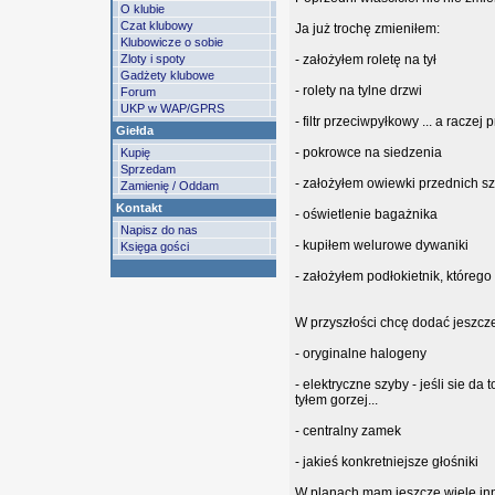
O klubie
Czat klubowy
Ja już trochę zmieniłem:
Klubowicze o sobie
Zloty i spoty
- założyłem roletę na tył
Gadżety klubowe
- rolety na tylne drzwi
Forum
UKP w WAP/GPRS
- filtr przeciwpyłkowy ... a raczej 
Giełda
- pokrowce na siedzenia
Kupię
Sprzedam
- założyłem owiewki przednich s
Zamienię / Oddam
Kontakt
- oświetlenie bagażnika
Napisz do nas
- kupiłem welurowe dywaniki
Księga gości
- założyłem podłokietnik, któreg
W przyszłości chcę dodać jeszcze
- oryginalne halogeny
- elektryczne szyby - jeśli sie da
tyłem gorzej...
- centralny zamek
- jakieś konkretniejsze głośniki
W planach mam jeszcze wiele inn