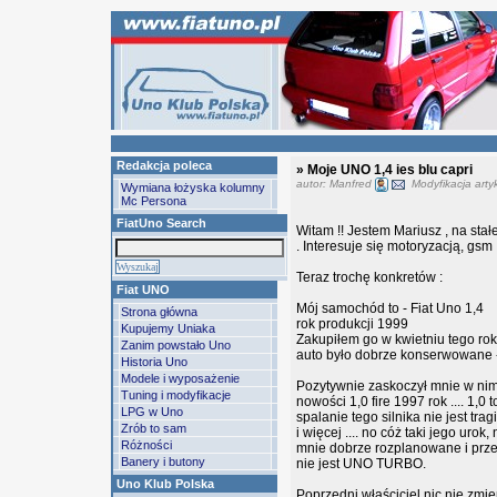
Redakcja poleca
» Moje UNO 1,4 ies blu capri
autor: Manfred
Modyfikacja arty
Wymiana łożyska kolumny
Mc Persona
FiatUno Search
Witam !! Jestem Mariusz , na st
. Interesuje się motoryzacją, gsm 
Teraz trochę konkretów :
Fiat UNO
Mój samochód to - Fiat Uno 1,4
Strona główna
rok produkcji 1999
Kupujemy Uniaka
Zakupiłem go w kwietniu tego rok
Zanim powstało Uno
auto było dobrze konserwowane - 
Historia Uno
Modele i wyposażenie
Pozytywnie zaskoczył mnie w nim 
Tuning i modyfikacje
nowości 1,0 fire 1997 rok .... 1,0
LPG w Uno
spalanie tego silnika nie jest trag
Zrób to sam
i więcej .... no cóż taki jego uro
Różności
mnie dobrze rozplanowane i przes
Banery i butony
nie jest UNO TURBO.
Uno Klub Polska
Poprzedni właściciel nic nie zmieni