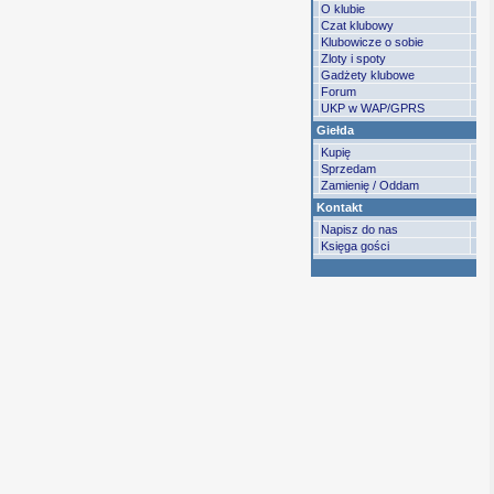
O klubie
Czat klubowy
Klubowicze o sobie
Zloty i spoty
Gadżety klubowe
Forum
UKP w WAP/GPRS
Giełda
Kupię
Sprzedam
Zamienię / Oddam
Kontakt
Napisz do nas
Księga gości