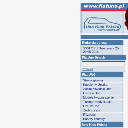
Redakcja poleca
XXXI OZU Nałęczów - 26-
29.05.2016
FiatUno Search
Fiat UNO
Strona główna
Kupujemy Uniaka
Zanim powstało Uno
Historia Uno
Modele i wyposażenie
Tuning i modyfikacje
LPG w Uno
Zrób to sam
Różności
Banery i butony
Uno Klub Polska