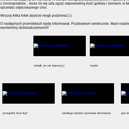
z Unomaniaków... może mi się uda zgrać odpowiednią ilość gotówy i moment, w któ
sprzedać odpicowanego Uno.
Wrzucę kilka fotek abyście mogli podziwiać:):)
O następnych przeróbkach będę informował. Pozdrawiam serdecznie. Mam nadzieję
wymienimy doświadczeniami!!!
mówili, że nie kręcony:)
inside
porządek musi być
niedługo będzie sportowa kierownica
gra d