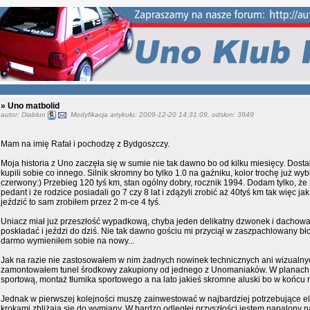
» Uno matbolid
autor: Diablun
Modyfikacja artykułu: 2009-12-20 14:31:09, odsłon: 3949
Mam na imię Rafał i pochodzę z Bydgoszczy.
Moja historia z Uno zaczęła się w sumie nie tak dawno bo od kilku miesięcy. Dost
kupili sobie co innego. Silnik skromny bo tylko 1.0 na gaźniku, kolor trochę już wyb
czerwony:) Przebieg 120 tyś km, stan ogólny dobry, rocznik 1994. Dodam tylko, że 
pedant i że rodzice posiadali go 7 czy 8 lat i zdążyli zrobić aż 40tyś km tak więc j
jeździć to sam zrobiłem przez 2 m-ce 4 tyś.
Uniacz miał już przeszłość wypadkową, chyba jeden delikatny dzwonek i dachowank
poskładać i jeździ do dziś. Nie tak dawno gościu mi przyciął w zaszpachlowany bł
darmo wymieniłem sobie na nowy...
Jak na razie nie zastosowałem w nim żadnych nowinek technicznych ani wizualny
zamontowałem tunel środkowy zakupiony od jednego z Unomaniaków. W planach 
sportową, montaż tłumika sportowego a na lato jakieś skromne aluski bo w końcu 
Jednak w pierwszej kolejności muszę zainwestować w najbardziej potrzebujące e
krokami zbliżają się do wymiany. W bardzo odległej przyszłości jestem napalony 