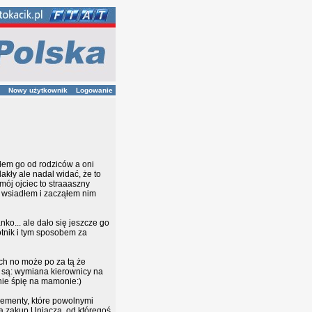
Nowy użytkownik
Logowanie
ałem go od rodziców a oni
lakły ale nadal widać, że to
mój ojciec to straaaszny
ak wsiadłem i zacząłem nim
o... ale dało się jeszcze go
otnik i tym sposobem za
ch no może po za tą że
są: wymiana kierownicy na
nie śpię na mamonie:)
lementy, które powolnymi
na zakup Uniacza, od któregoś