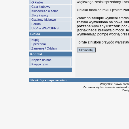
większego został sprzedany i zast
O klubie
Czat klubowy
Uniaka mam od roku i jestem za
Klubowicze o sobie
Zloty i spoty
Zaraz po zakupie wymieniłem wsz
Gadżety klubowe
została wymieniona na nową. Aut
Forum
potrzeba wymiany uszczelki pod 
UKP w WAP/GPRS
jednak nadal brakowało mocy. Je
Giełda
wymieniając pompę wodną przesta
Kupię
To tyle z historii przygód warszt
Sprzedam
Zamienię / Oddam
Kontakt
Napisz do nas
Księga gości
Na skróty - mapa serwisu
Wszystkie prawa zast
Zabrania się kopiowania materiałów
Desi