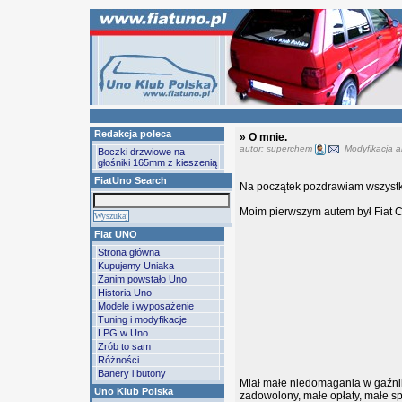
Redakcja poleca
» O mnie.
autor: superchem
Modyfikacja ar
Boczki drzwiowe na
głośniki 165mm z kieszenią
FiatUno Search
Na początek pozdrawiam wszystk
Moim pierwszym autem był Fiat C
Fiat UNO
Strona główna
Kupujemy Uniaka
Zanim powstało Uno
Historia Uno
Modele i wyposażenie
Tuning i modyfikacje
LPG w Uno
Zrób to sam
Różności
Banery i butony
Miał małe niedomagania w gaźnik
Uno Klub Polska
zadowolony, małe opłaty, małe sp