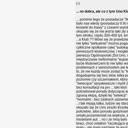
(-)
... no dobra, ale co z tym Uno K
... pomimo tego że posiadacze "9
było nas wtedy (posiadaczy 0.9) n
kosiarki do trawy" z czasem wyrob
okazało się że nie jest to taki zł
tym silniku, rzędu 300-400 tyś. km.
...a Klub ?? Mówi się że prawdzi
nie tylko "wirtualnie" można pog
cykliczne spotkanie całej "autoką
pierwszych klubowiczów, i mogłe
pierwszy Ogólnopolski Zlot Uno, w S
międzyczasie nieformalne "wypady"
bycie klubowiczem to nie tylko ws
problemach z samochodem ale też
to, że nie każdy może zostać tu 
dogadujemy się bez słów, kilka po
poziomie czy szczeniakiem, który
"świecące" spryskiwacze i myśli że
bez konsultacji na prv ... taki k
potrzebował porady dotyczącej aut
zgraną ekipą, dzięki tej "selekcji
"normalni - bez żadnych udziwnień
...i tak mijają latka, ludzie się
okazało się że Uno zeszło troszk
potrzebie, albo porostu godzinami
uniaki,pozamieniali na większe, 
modelami aut ... no i ze mną był
braci, choć ostatnio "raczkująco
realu - ale mam nadzieje że jeszcze