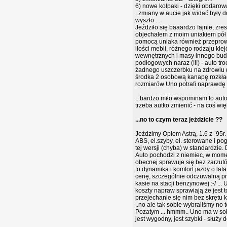
6) nowe kołpaki - dzięki obdarow
..zmiany w aucie jak widać były 
wyszło ...
Jeździło się baaardzo fajnie, zre
objechałem z moim uniakiem pół po
pomocą uniaka również przeprow
ilości mebli, różnego rodzaju kle
wewnętrznych i masy innego budo
podłogowych naraz (!!!) - auto tro
żadnego uszczerbku na zdrowiu (z
środka 2 osobową kanapę rozkłada
rozmiarów Uno potrafi naprawdę 
...bardzo miło wspominam to auto,
trzeba autko zmienić - na coś wię
...no to czym teraz jeżdzicie ??
Jeździmy Oplem Astrą, 1.6 z `95r.
ABS, el.szyby, el. sterowane i po
tej wersji (chyba) w standardzie. D
Auto pochodzi z niemiec, w momen
obecnej sprawuje się bez zarzutów
to dynamika i komfort jazdy o lat
cenę, szczególnie odczuwalną prz
kasie na stacji benzynowej :-/ .
koszty napraw sprawiają że jest 
przejechanie się nim bez skrętu k
..no ale tak sobie wybraliśmy no t
Pozatym ... hmmm.. Uno ma w sobi
jest wygodny, jest szybki - służy d