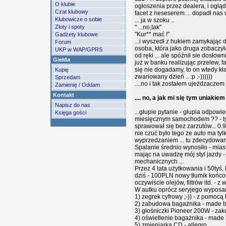
O klubie
ogłoszenia przez dealera, i ogląd
Czat klubowy
facet z neseserem ... dopadł nas 
Klubowicze o sobie
... ja w szoku ..
Zloty i spoty
" ...no,tak"
"Kur** mać !"
Gadżety klubowe
...i wyszedł z hukiem zamykając dr
Forum
osoba, która jako druga zobaczyła 
UKP w WAP/GPRS
od ręki ... ale spóźnił sie dosłown
Giełda
już w banku realizując przelew, 
się nie dogadamy, to on wtedy kładz
Kupię
zwariowany dzień .. :p :-))))))
Sprzedam
....no i tak zostałem ujeżdzaczem
Zamienię / Oddam
Kontakt
.... no, a jak mi się tym uniakie
Napisz do nas
...głupie pytanie - głupia odpowi
Księga gości
miesięcznym samochodem ?? - tylk
sprawował się bez zarzutów... 0.
nie czuć było tego że auto ma tyl
wyprzedzaniem ... tu zdecydowani
Spalanie średnio wynosiło - mia
mając na uwadzę mój styl jazdy 
mechanicznych ...
Przez 4 lata użytkowania i 50tyś
dziś - 100PLN nowy tłumik końcow
oczywiście olejów, filtrów itd. -
W autku oprócz seryjego wyposarz
1) zegrek cyfrowy ;-)) - z pomocą
2) zabudowa bagażnika - made b
3) głośniczki Pioneer 200W - za
4) oświetlenie bagażnika - made
5) zmieniarka CD - allegro...