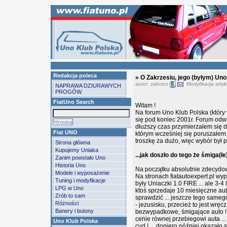
Redakcja poleca
» O Zakrzesiu, jego (byłym) Uno,
autor: zakrzes
Modyfikacja artyk
NAPRAWA DZIURAWYCH
PROGÓW.
FiatUno Search
Witam !
Na forum Uno Klub Polska (który
się pod koniec 2001r. Forum odwi
dłuższy czas przymierzałem się d
Fiat UNO
którym wcześniej się poruszałem
troszkę za dużo, więc wybór był pr
Strona główna
Kupujemy Uniaka
...jak doszło do tego że śmiga(
Zanim powstało Uno
Historia Uno
Na początku absolutnie zdecydowa
Modele i wyposażenie
Na stronach fiatautoexpert.pl wypa
Tuning i modyfikacje
były Uniaczki 1.0 FIRE ... ale 3-4
LPG w Uno
ktoś sprzedaje 10 miesięczne aut
Zrób to sam
sprawdzić ... jeszcze tego sameg
Różności
- jezusisku, przecież to jest wrę
Banery i butony
bezwypadkowe, śmigające auto !!!
cenie równej przebiegowi auta ...
Uno Klub Polska
cud ! ... dopiero później okazało