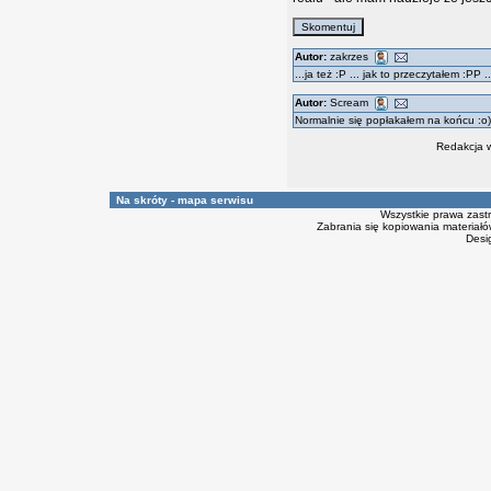
Autor:
zakrzes
...ja też :P ... jak to przeczytałem :PP 
Autor:
Scream
Normalnie się popłakałem na końcu :o)
Redakcja w
Na skróty - mapa serwisu
Wszystkie prawa zast
Zabrania się kopiowania materiałów
Desi